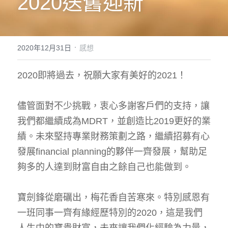
2020送舊迎新
服務
案例
·
2020年12月31日
感想
物業
2020即將過去，祝願大家有美好的2021！
理財
儘管面對不少挑戰，衷心多謝客戶們的支持，讓
退休
我們都繼續成為MDRT，並創造比2019更好的業
績。未來堅持專業財務策劃之路，繼續招募有心
發展financial planning的夥伴一齊發展，幫助足
夠多的人達到財富自由之餘自己也能做到。
寶劍鋒從磨礪出，梅花香自苦寒來。特別感恩有
一班同事一齊有緣經歷特別的2020，這是我們