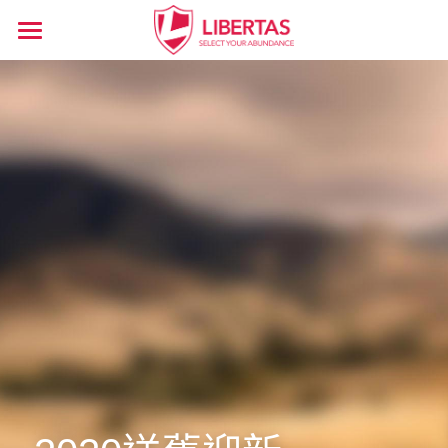
主頁
關於程俊昌
精華文章
服務內容
所有博客分類
保險
傳媒訪問
信託
專題講座
傳承
傳承對話
感想
搜索
投資