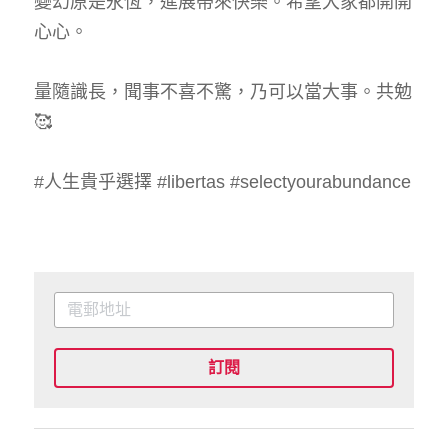
變幻原是永恆，進展帶來快樂。希望大家都開開
心心。
量隨識長，聞事不喜不驚，乃可以當大事。共勉
🥰
#人生貴乎選擇 #libertas #selectyourabundance
訂閱