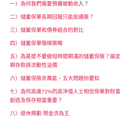
一）為何我們需要預備
被動收
入？
二）
儲蓄保單長期回報只能追通脹？
三）
儲蓄保單和債券組合的對比
四）
儲蓄保單階梯策略
五）
為甚麼不要做短時間期滿的儲蓄保險？論定
期存款與流動性溢價
六）
儲蓄保險非萬能，五大問題你要知
七）
為何高達72%的高淨值人士相信保單對財富
創造及保存相當重要？
八）
退休規劃 現金流為王