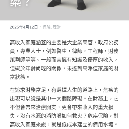
藥？
服務
案例
·
2025年4月12日
保險,
理財
物業
高收入家庭涵蓋的主要是大企業高管，政府公務
理財
員，專業人士，例如醫生，律師，工程師，財務
策劃師等等。一般而言擁有知識及優厚的收入，
退休
但礙於年齡尚輕的關係，未達到高淨值家庭的財
富狀態。
在追求財務富足，有選擇人生的道路上，危疾的
出現可以說是其中一大攔路障礙。在財務上，它
不但會帶來治療開支，更會帶來收入的重大損
失。沒有水源的消防喉如何救火？危疾保險，對
高收入家庭來說，就是低成本建立的備用水塘。