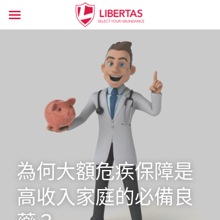
主頁
關於程俊昌
精華文章
服務內容
所有博客分類
保險
傳媒訪問
信託
專題講座
為何大額危疾保障是
傳承
傳承對話
高收入家庭的必備良
感想
搜索
投資