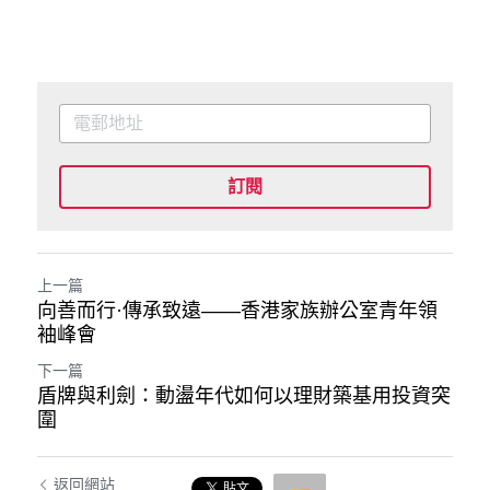
訂閱
上一篇
向善而行·傳承致遠——香港家族辦公室青年領
袖峰會
下一篇
盾牌與利劍：動盪年代如何以理財築基用投資突
圍
返回網站