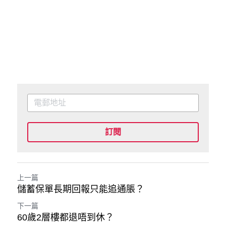
訂閱
上一篇
儲蓄保單長期回報只能追通脹？
下一篇
60歲2層樓都退唔到休？