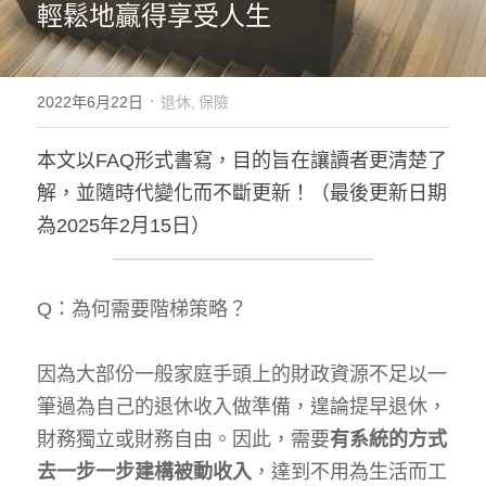
輕鬆地贏得享受人生
服務
案例
·
2022年6月22日
退休,
保險
物業
本文以FAQ形式書寫，目的旨在讓讀者更清楚了
理財
解，並隨時代變化而不斷更新！（最後更新日期
為2025年2月15日）
退休
Q：為何需要階梯策略？
因為大部份一般家庭手頭上的財政資源不足以一
筆過為自己的退休收入做準備，遑論提早退休，
財務獨立或財務自由。因此，需要
有系統的方式
去一步一步建構被動收入
，達到不用為生活而工