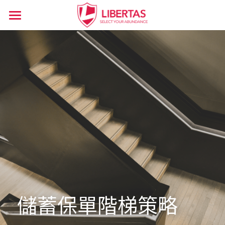
主頁
關於程俊昌
精華文章
服務內容
所有博客分類
保險
傳媒訪問
信託
專題講座
傳承
傳承對話
感想
儲蓄保單階梯策略
搜索
投資